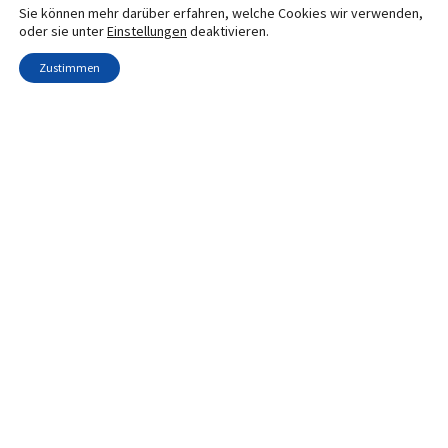
Sie können mehr darüber erfahren, welche Cookies wir verwenden,
MADE WITH LOVE IN
oder sie unter
Einstellungen
deaktivieren.
ZURICH
Zustimmen