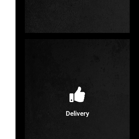
Fotografie
Film & Werbespots
Virtual &
Argumented Reality
Animation
Texting
Sounddesign
Audio-
Werbung
Delivery
Details