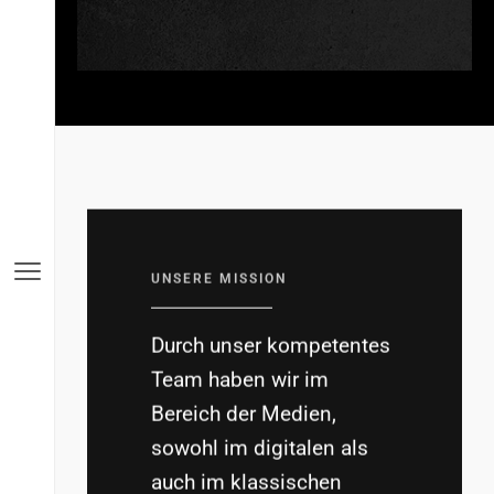
Websites
Full-Stack
Mobile Apps
Web Apps
EN
DE
E-Commerce
UNSERE MISSION
API
Dashboard
Durch unser kompetentes
Team haben wir im
Details
Bereich der Medien,
sowohl im digitalen als
auch im klassischen