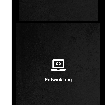
Social Media
Digital Advertising
SEO / SEA
Grafikdesign
Offline-Medien
Entwicklung
Details